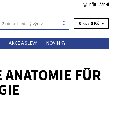
PŘIHLÁŠENÍ
0 ks /
0 Kč
AKCE A SLEVY
NOVINKY
 ANATOMIE FÜR
GIE