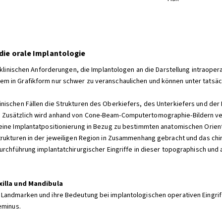
die orale Implantologie
 klinischen Anforderungen, die Implantologen an die Darstellung intraoperat
 in Grafikform nur schwer zu veranschaulichen und können unter tatsäch
ischen Fällen die Strukturen des Oberkiefers, des Unterkiefers und der N
Zusätzlich wird anhand von Cone-Beam-Computertomographie-Bildern verm
eine Implantatpositionierung in Bezug zu bestimmten anatomischen Orien
trukturen in der jeweiligen Region in Zusammenhang gebracht und das chi
Durchführung implantatchirurgischer Eingriffe in dieser topographisch un
xilla und Mandibula
andmarken und ihre Bedeutung bei implantologischen operativen Eingriffen
eminus.