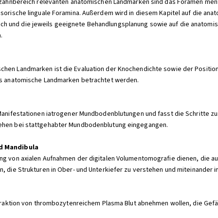
ontzahnbereich relevanten anatomischen Landmarken sind das Foramen ment
essorische linguale Foramina. Außerdem wird in diesem Kapitel auf die an
ch und die jeweils geeignete Behandlungsplanung sowie auf die anatomi
.
chen Landmarken ist die Evaluation der Knochendichte sowie der Position
als anatomische Landmarken betrachtet werden.
n Manifestationen iatrogener Mundbodenblutungen und fasst die Schritte
gehen bei stattgehabter Mundbodenblutung eingegangen.
d Mandibula
tung von axialen Aufnahmen der digitalen Volumentomografie dienen, di
n, die Strukturen in Ober- und Unterkiefer zu verstehen und miteinander i
 Extraktion von thrombozytenreichem Plasma Blut abnehmen wollen, die G