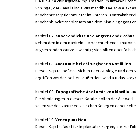
Die für eine chirurgische Implantation im unteren Fr
Schlinge, der Canalis incisivus mandibulae sowie akz
Knochenresorptionsmuster im unteren Frontzahnberei
Knochenblocktransplantats aus dem Kinn eingegangen
Kapitel 07.
Knochendichte und angrenzende Zähne
Neben den in den Kapiteln 1-6 beschriebenen anatomis
angrenzenden Wurzeln wichtig; sie sollten ebenfalls 
Kapitel 08.
Anatomie bei chirurgischen Notfällen
Dieses Kapitel befasst sich mit der Ätiologie und de
ergriffen werden sollten. Außerdem wird auf das Vor
Kapitel 09.
Topografische Anatomie von Maxilla un
Die Abbildungen in diesem Kapitel sollen der Auswer
sollen sie den zahnmedizinischen Kollegen dabei helfe
Kapitel 10.
Venenpunktion
Dieses Kapitel fasst für Implantatchirurgen, die zur