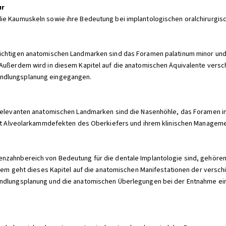
ur
ie Kaumuskeln sowie ihre Bedeutung bei implantologischen oralchirurgisc
chtigen anatomischen Landmarken sind das Foramen palatinum minor und ma
. Außerdem wird in diesem Kapitel auf die anatomischen Äquivalente ver
andlungsplanung eingegangen.
 relevanten anatomischen Landmarken sind die Nasenhöhle, das Foramen in
 mit Alveolarkammdefekten des Oberkiefers und ihrem klinischen Manageme
nzahnbereich von Bedeutung für die dentale Implantologie sind, gehören
ßerdem geht dieses Kapitel auf die anatomischen Manifestationen der ver
andlungsplanung und die anatomischen Überlegungen bei der Entnahme ei