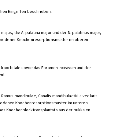
hen Eingriffen beschrieben.
jus, die A. palatina major und der N. palatinus major,
schiedener Knochenresorptionsmuster im oberen
fraorbitale sowie das Foramen incisivum und der
nt.
 Ramus mandibulae, Canalis mandibulae/N. alveolaris
schiedenen Knochenresorptionsmuster im unteren
nes Knochenblocktransplantats aus der bukkalen