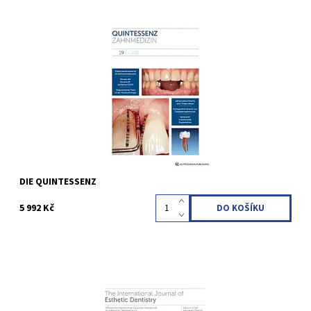
Erscheinungsweise: monatlich (12 Ausgaben pro Jahr) Sprache:
Deutsch Fachgebiete: Ästhetische Zahnheilkunde, Endodontie,
Fachübergreifend, Humanmedizin, Implantologie,
Kieferorthopädie, Kinderzahnheilkunde, Konservierende
Zahnheilkunde,...
Kód:
QZC09
DIE QUINTESSENZ
5 992 Kč
Erscheinungsweise: vierteljährlich (4 Ausgaben pro Jahr)