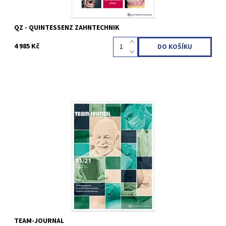
QZ - QUINTESSENZ ZAHNTECHNIK
4 985 Kč
ISSN (Print) 1435-9421 Team-Journal Erscheinungsweise:
monatlichSprache: DeutschKategorien: Praxismanagement,
Zahnheilkunde allgemeinRedaktion: Dr. Susanne
FathKoordinierende Redaktion: Susann LochthofenQP
Deutschland
Kód:
QZC17
TEAM-JOURNAL