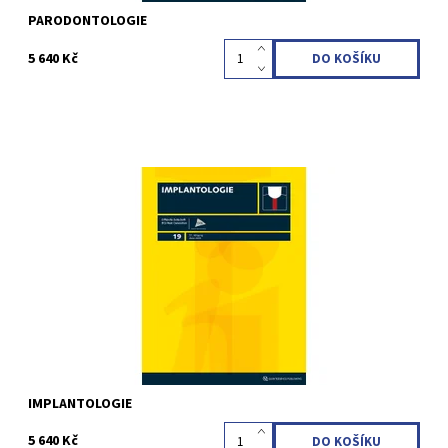
PARODONTOLOGIE
5 640 Kč
Erscheinungsweise: vierteljährlich (4 Ausgaben pro Jahr)
Sprache: Deutsch Impact Factor (ISI): 0.052 (2015) Fachgebiete:
Implantologie STUDENTI VŠ (do 26 let) - SLEVA 10 %
Kód:
QZC02
IMPLANTOLOGIE
5 640 Kč