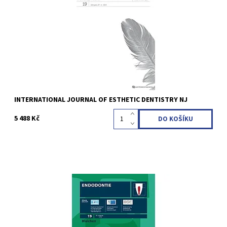
Sprache: Deutsch Fachgebiete: Ästhetische Zahnheilkunde
STUDENTI VŠ (do 26 let) - SLEVA 10 %
Kód:
QZC06
INTERNATIONAL JOURNAL OF ESTHETIC DENTISTRY NJ
5 488 Kč
Erscheinungsweise: vierteljährlich (4 Ausgaben pro Jahr)
Sprache: Deutsch Fachgebiete: Endodontie STUDENTI VŠ (do 26
let) - SLEVA 10 %
Kód:
QZC04