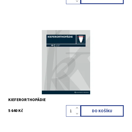
Erscheinungsweise: vierteljährlich (4 Ausgaben pro Jahr)
Sprache: Deutsch Fachgebiete: Kieferorthopädie STUDENTI VŠ
(do 26 let) - SLEVA 10 %
Kód:
QZC01
KIEFERORTHOPÄDIE
5 640 Kč