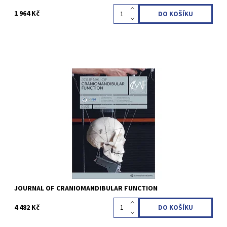
1 964 Kč
Issue cycle: quarterly Language: English, German
Kód:
QZC15
JOURNAL OF CRANIOMANDIBULAR FUNCTION
4 482 Kč