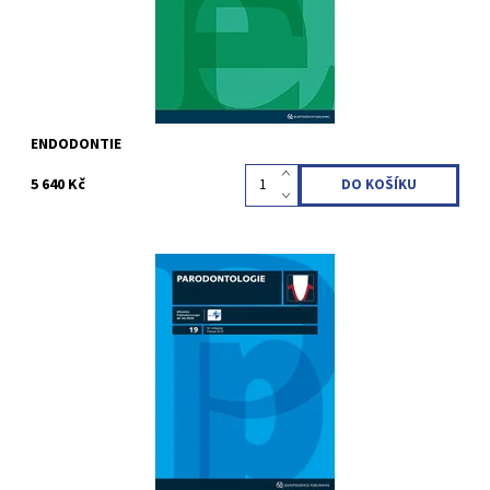
ENDODONTIE
5 640 Kč
Erscheinungsweise: vierteljährlich (4 Ausgaben pro Jahr)
Sprache: Deutsch Fachgebiete: Parodontologie STUDENTI VŠ
(do 26 let) - SLEVA 10 %
Kód:
QZC03