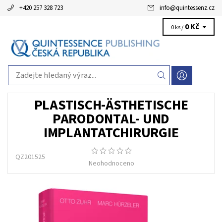
+420 257 328 723
info
@
quintessenz.cz
0 Kč
0 ks /
PLASTISCH-ÄSTHETISCHE
PARODONTAL- UND
IMPLANTATCHIRURGIE
QZ201525
Neohodnoceno