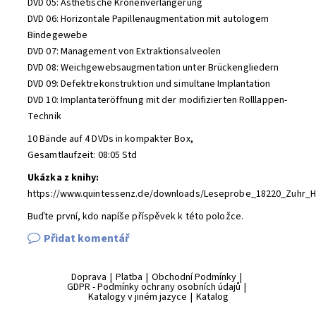
DVD 05: Ästhetische Kronenverlängerung
DVD 06: Horizontale Papillenaugmentation mit autologem
Bindegewebe
DVD 07: Management von Extraktionsalveolen
DVD 08: Weichgewebsaugmentation unter Brückengliedern
DVD 09: Defektrekonstruktion und simultane Implantation
DVD 10: Implantateröffnung mit der modifizierten Rolllappen-
Technik
10 Bände auf 4 DVDs in kompakter Box,
Gesamtlaufzeit: 08:05 Std
Ukázka z knihy:
https://www.quintessenz.de/downloads/Leseprobe_18220_Zuhr_Hu
Buďte první, kdo napíše příspěvek k této položce.
Přidat komentář
Doprava
|
Platba
|
Obchodní Podmínky
|
GDPR - Podmínky ochrany osobních údajů
|
Katalogy v jiném jazyce
|
Katalog