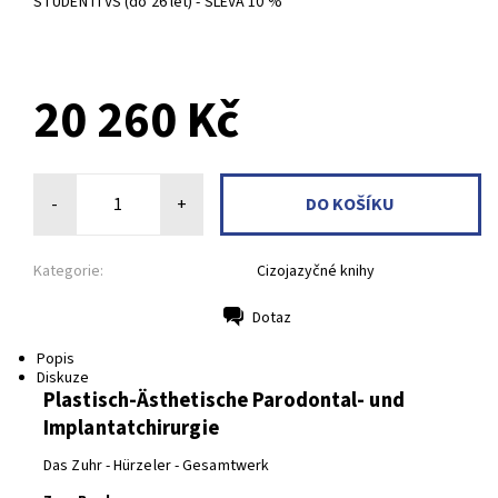
STUDENTI VŠ (do 26 let) - SLEVA 10 %
20 260 Kč
-
+
Kategorie:
Cizojazyčné knihy
Dotaz
Tisk
Popis
Diskuze
Plastisch-Ästhetische Parodontal- und
Implantatchirurgie
Das Zuhr - Hürzeler - Gesamtwerk