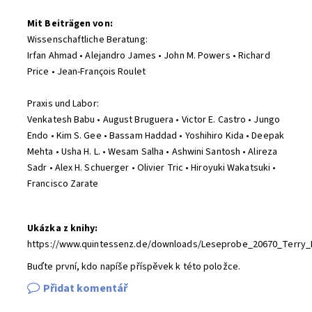
Mit Beiträgen von:
Wissenschaftliche Beratung:
Irfan Ahmad • Alejandro James • John M. Powers • Richard
Price • Jean-François Roulet
Praxis und Labor:
Venkatesh Babu • August Bruguera • Victor E. Castro • Jungo
Endo • Kim S. Gee • Bassam Haddad • Yoshihiro Kida • Deepak
Mehta • Usha H. L. • Wesam Salha • Ashwini Santosh • Alireza
Sadr • Alex H. Schuerger • Olivier Tric • Hiroyuki Wakatsuki •
Francisco Zarate
Ukázka z knihy:
https://www.quintessenz.de/downloads/Leseprobe_20670_Terry_R
Buďte první, kdo napíše příspěvek k této položce.
Přidat komentář