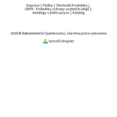
Doprava
|
Platba
|
Obchodní Podmínky
|
GDPR - Podmínky ochrany osobních údajů
|
Katalogy v jiném jazyce
|
Katalog
2026 © Nakladatelství Quintessenz, všechna práva vyhrazena
Vytvořil Shoptet