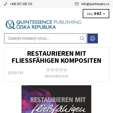
+420 257 328 723
info
@
quintessenz.cz
0 Kč
0 ks /
RESTAURIEREN MIT
FLIESSFÄHIGEN KOMPOSITEN
QZ201734
Neohodnoceno