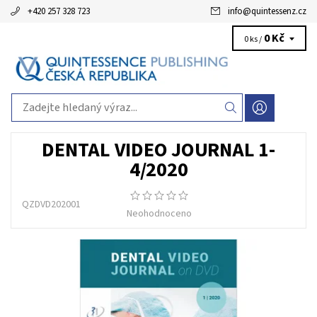
+420 257 328 723
info
@
quintessenz.cz
0 Kč
0 ks /
DENTAL VIDEO JOURNAL 1-
4/2020
QZDVD202001
Neohodnoceno